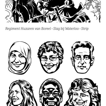
Regiment Huzaren van Boreel - Slag bij Waterloo - Strip