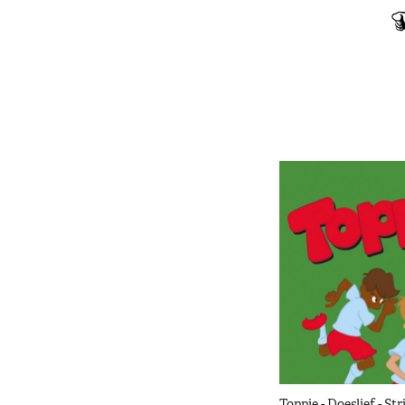
Toppie - Doeslief - St