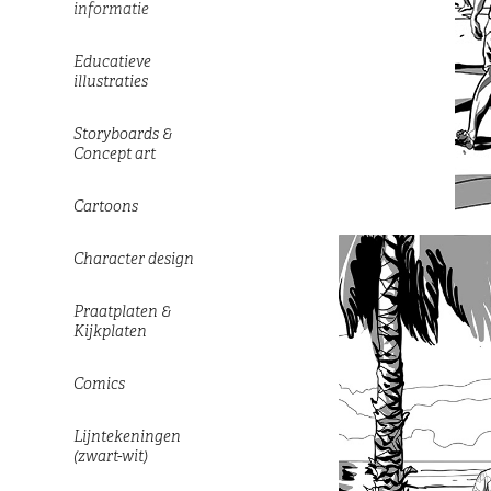
informatie
Educatieve
illustraties
Storyboards &
Concept art
Cartoons
Character design
Praatplaten &
Kijkplaten
Comics
Lijntekeningen
(zwart-wit)