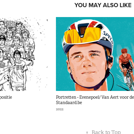
YOU MAY ALSO LIKE
positie
Portretten - Evenepoel/ Van Aert voor de 
Standaard.be
2022
↑
Back to Top