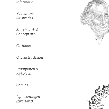
informatie
Educatieve
illustraties
Storyboards &
Concept art
Cartoons
Character design
Praatplaten &
Kijkplaten
Comics
Lijntekeningen
(zwart-wit)