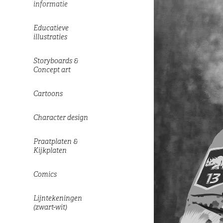
informatie
Educatieve
illustraties
Storyboards &
Concept art
Cartoons
Character design
Praatplaten &
Kijkplaten
Comics
Lijntekeningen
(zwart-wit)