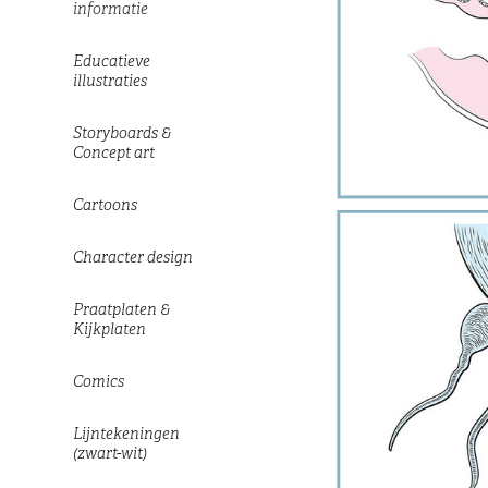
informatie
Educatieve
illustraties
Storyboards &
Concept art
Cartoons
Character design
Praatplaten &
Kijkplaten
Comics
Lijntekeningen
(zwart-wit)